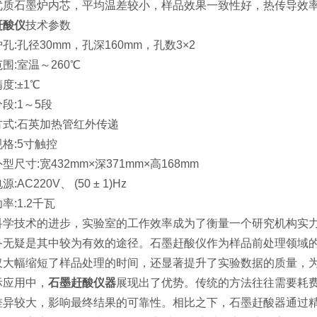
优质石墨炉内芯，平均温差较小，样品效果一致性好，热传导效
赶酸仪
技术参数
孔:孔径30mm，孔深160mm，孔数3×2
围:室温～260℃
度:±1℃
段:1～5段
方式:石英加热管红外传递
格:5寸触控
型尺寸:宽432mm×深371mm×高168mm
:AC220V、 (50 ± 1)Hz
率:1.2千瓦
科学技术的进步，实验室的工作效率成为了衡量一个研究机构实
备无疑是其中较为有效的途径。石墨赶酸仪作为样品前处理领域
仅大幅缩短了样品处理的时间，还显著提升了实验数据的质量，
际应用中，
石墨赶酸仪器
展现出了优势。传统的方法往往需要耗
差异较大，影响最终结果的可靠性。相比之下，石墨赶酸器通过