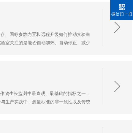
微信扫一扫
法保存、国标参数内置和远程升级如何推动实验室
去实验室关注的是能否自动加热、自动停止、减少
差、能否适应标准更新，逐渐成为选型中的核心
为作物生长监测中最直观、最基础的指标之一，
研与生产实践中，测量标准的非一致性以及传统
术迭代的重要方向。一、传统测量技术的局限性