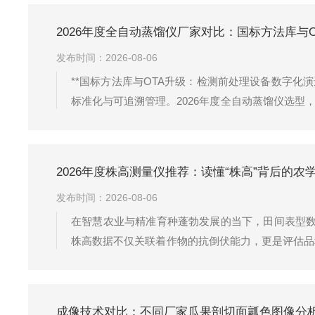
云端协同，考种系统正在重塑田间测产和实验...
2026年度全自动蒸馏仪厂家对比：国标方法库与
发布时间：2026-08-06
**国标方法库与OTA升级：检测前处理设备数字
标准化与可追溯管理。2026年度全自动蒸馏仪选型
人工看管；而在水质、食品、土壤、环境监测等检测
指标。GB/T5750.5...
2026年度株高测量仪推荐：读懂“株高”背后的
发布时间：2026-08-06
在智慧农业与精准育种蓬勃发展的当下，田间表型数
株高数据不仅关联着作物的抗倒伏能力，更是评估品
手段的低效性，始终是制约数据价值挖掘的核心瓶颈
与光学测距技术的崛起长久以来，田间株高...
成像技术对比：不同厂家瓜果剖切面瓤色图像分