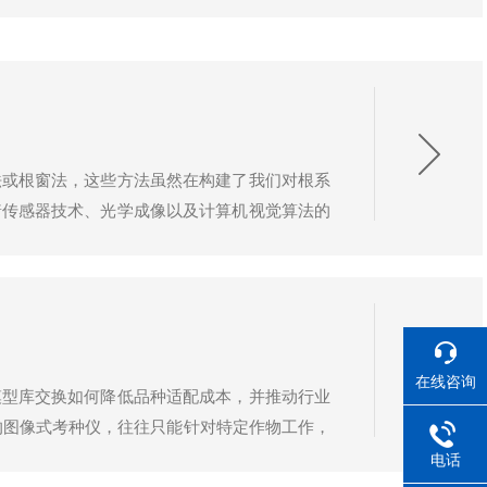
法或根窗法，这些方法虽然在构建了我们对根系
着传感器技术、光学成像以及计算机视觉算法的
学、高效的根系生长监测系统，成为了科研工作
在线咨询
模型库交换如何降低品种适配成本，并推动行业
的图像式考种仪，往往只能针对特定作物工作，
一局面：从一机专用到一机多能，从本地运算到
电话