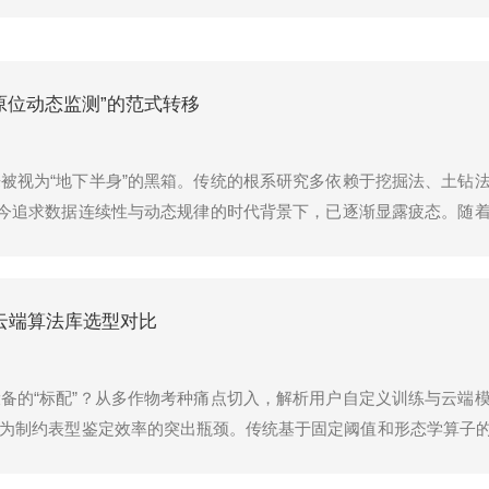
原位动态监测”的范式转移
被视为“地下半身”的黑箱。传统的根系研究多依赖于挖掘法、土钻
当今追求数据连续性与动态规律的时代背景下，已逐渐显露疲态。随
“动态原位监测”的根本性范式转移。在这一进程中，如何选择一套科
云端算法库选型对比
备的“标配”？从多作物考种痛点切入，解析用户自定义训练与云端
为制约表型鉴定效率的突出瓶颈。传统基于固定阈值和形态学算子
。而近两年，融合自学习模型与云端算法库的新考种仪开始打破这