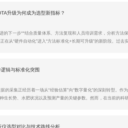
OTA升级为何成为选型新指标？
化演进的下一步**结合质量体系、方法复现和人员培训需求，分析方
，正在从“硬件自动化”进入“方法标准化+长期可升级”的新阶段。过
任务不断细分的背景下，设备能否匹配国标方法、能否减少人为误
农学逻辑与标准化突围
据的采集正经历着一场从“经验估算”向“数字量化”的深刻转型。作
种生长势、水肥状况以及预测产量的关键参数。然而，在当前的科
。如何突破这一困境，重新定义现代化的株高测量仪，成为行业技
析仪选型对比与技术路线分析