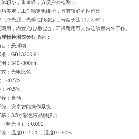
式体积小，重量轻，方便户外检测；
小巧美观，工作稳定免维护，具有较好的性价比；
进口冷光源，光学性能稳定，寿命长达10万小时；
流两用，内置充电锂电池，环保耐用可支持连续室内外工作。
悬浮物检测仪
参数指标：
项目：悬浮物
准：GB13200-91
围：340~800nm
方式：光电比色
：<0.5%
：<0.5%
选择：自动
系统：安卓智能操作系统
幕：3.5寸彩色液晶触摸屏
（吸光度）：0.001
境：温度0～50℃，湿度0～90%