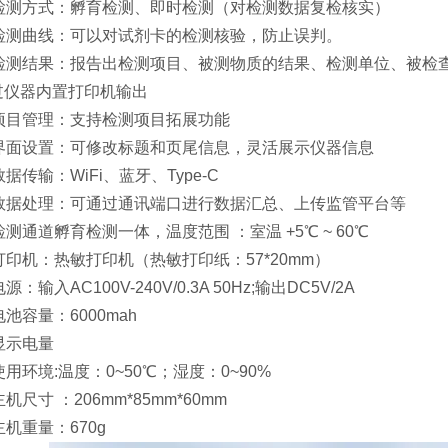
、检测方式：孵育检测、即时检测（对检测数据复检核实）
、检测曲线：可以对试剂卡的检测核验，防止误判。
、检测结果：报告出检测项目、被测物质的结果、检测单位、被检
过仪器内置打印机输出
、项目管理：支持检测项目拓展功能
、界面设置：可修改标题和页尾信息，灵活展示仪器信息
数据传输：WiFi、蓝牙、Type-C
、数据处理：可通过通讯端口进行数据汇总、上传监管平台等
检测通道孵育检测一体，温度范围 ：室温 +5℃ ~ 60℃
打印机：热敏打印机（热敏打印纸：57*20mm）
源：输入AC100V-240V/0.3A 50Hz;输出DC5V/2A
电池容量：6000mah
显示电量
使用环境:温度：0~50℃；湿度：0~90%
主机尺寸 ：206mm*85mm*60mm
主机重量：670g