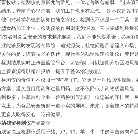
层畜牧站，检测仪的身影尤为常见。一位老兽医曾感慨：“过去查
出结果，养殖户心里踏实，我们工作也更有底气。"这不仅是效率
，他们对科学养殖的认知也随之深化。检测仪不仅是一个工具，
大型食品加工企业，检测仪的作用则更为深远。它被集成到质量控
“消费者对食品安全的要求越来越高，我们不能只靠承诺，必须有
企业能够及时发现潜在风险，追溯源头，杜绝问题产品流入市场
得关注的是，随着技术的迭代，现代兽药残留快速检测仪正变得越
将检测结果实时上传至监管平台。监管部门可以据此分析区域风险
的监管资源得以精准投放，提升了整体治理效能。
，检测仪的价值并不仅限于“查"与“罚"。它更是一种预防性保障
药方案，避免盲目用药和过量用药。这不仅降低了药物残留风险
场到餐桌，从基层到企业，兽药检测仪如同一位忠诚的守护者，用
节点上，为食品安全筑起一道坚实的屏障。未来，随着技术的持续
让更多人吃得安心、吃得健康。
兽药残留检测仪
产品简介：
药残留快速检测仪适用于猪、鸡、鸭、羊、牛、牛奶等畜禽肉产