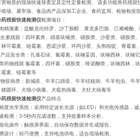
有害物质的现场快速筛查定及定性定量检测。 该多功能兽药残留
养殖场、屠宰场、食品肉产品深加工企业、食药监局、检验检疫
兽药残留快速检测仪
检测项目：
瘦肉精激素：盐酸克伦特罗、沙丁胺醇、莱克多巴胺、己烯雌酚、
 抗生素残留：四环素类、硝基呋喃类、磺胺类、沙星类、磺胺类
、林可霉素、链霉素、恩诺沙星、环丙沙星、头孢啦啶、青霉素
 水产品安全类：孔雀石绿、氯霉素、呋喃妥因、呋喃西林、呋喃
蛋类药物残留 氯霉素，四环素，磺胺类，喹诺酮类，呋喃西林，
红霉素、链霉素等
 动物疫病类：新城疫、牛羊口蹄疫、牛羊结核病、牛羊包虫、牛
、猪圆环、犬细小病毒、犬瘟热病毒、犬狂犬病毒等
兽药残留快速检测仪
产品特点
高精度光学系统：采用特定波长光源（如LED）和光电传感器，
快速检测：3-5秒内完成读数，支持批量样本分析。
智能化操作：触摸屏界面，自动保存数据并生成报告。
便携设计：轻巧便携，支持电池供电，适合现场检测。