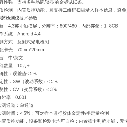
兼容性强：支持多种品牌/类型的金标试纸条。
品质检测：内置质控功能，且支持二维码扫描录入样本信息，避免
兽药检测仪
技术参数
幕：4.3英寸触摸屏，分辨率：800*480，内部存储：1+8GB
系统：Android 4.4
检测方式：反射式光电检测
配卡壳：70mm*20mm
言：中/英文
储数量：10万+
确性：误差值≤ 5%
定性：SW（波动系数）≤ 5%
复性：CV（变异系数）≤ 3%
分辨率：0.001
、检测通道：单通道
检测时间：< 5秒；可对样本进行胶体金定性/半定量检测
、内置质控功能，设备和检测卡均可自检；内置插卡判断功能，无