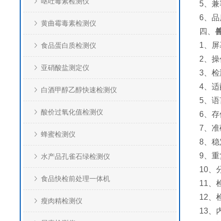
呕吐毒素检测仪
5、
6、
黄曲霉毒素检测仪
四、
1、屏
食品蛋白质检测仪
2、操作
亚硝酸盐测定仪
3、
4、适
白酒甲醇乙醇快速检测仪
5、语
酸价过氧化值检测仪
6、存
7、准
蜂蜜检测仪
8、稳
9、重
水产品孔雀石绿检测仪
10、
食品快检前处理一体机
11
12、
瘦肉精检测仪
13