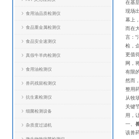
在基
现场
食用油品质检测仪
幕上
食品重金属检测仪
而在
言：
食品安全速测仪
检，
更值
真假牛羊肉检测仪
网，
食用油检测仪
有限
然而
兽药残留检测仪
整用
抗生素检测仪
从牧
关键
细菌检测设备
用，
一、
杂质度过滤机
该兽