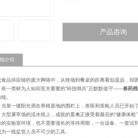
产品咨询
细介绍
代食品供应链的庞大网络中，从牧场到餐桌的距离看似遥远，却
，有一类鲜为人知却至关重要的“科技哨兵"正默默值守——
兽药残
防线。
，当第一缕阳光洒在养殖基地的围栏上，兽医和质检人员已开始
，大型屠宰场的流水线上，成批的畜禽正接受着最后的“健康体检"
杂的实验室环境，也不需要漫长的等待周期，一台设备、一套试
成为一线监管人员不可少的工具。