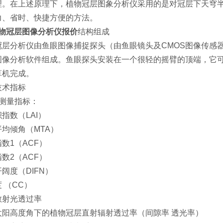
理。在上述原理下，植物冠层图象分析仪采用的是对冠层下天穹
力、省时、快捷方便的方法。
物冠层图像分析仪报价
结构组成
冠层分析仪由鱼眼图像捕捉探头（由鱼眼镜头及CMOS图像传感器
图像分析软件组成。鱼眼探头安装在一个很轻的摇臂的顶端，它可
算机完成。
技术指标
可测量指标：
指数（LAI）
均倾角（MTA）
数1（ACF）
数2（ACF）
阔度（DIFN）
 （CC）
散射光透过率
太阳高度角下的植物冠层直射辐射透过率（间隙率 透光率）