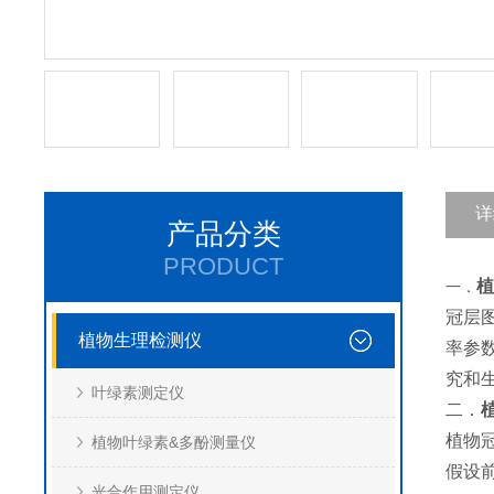
详
产品分类
PRODUCT
植
一．
冠层
植物生理检测仪
率参
究和
叶绿素测定仪
二．
植物
植物叶绿素&多酚测量仪
假设
光合作用测定仪