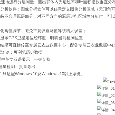
快速地进行分层测量，测出群体内光透过率和叶面积指数垂直分
图像分析软件：图像分析软件可以任意定义图像分析区域（天顶角可
可屏蔽不合理冠层部分：对不同方向的冠层进行区域性分析时，可
；
自动化阈值调节，避免主观设置阈值导致增大误差；
实时显示GPS卫星定位经纬度，明确当前检测位置
检测结果可直接传至专属云农业数据中心，配备专属云农业数据中
数据浏览：可浏览历史数据
内置中英文双语显示，一键切换
可批量检测、批量导出
件只适配Windows 10及Windows 10以上系统。