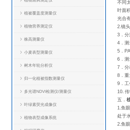
植物蒸腾测定仪
不同
叶面
植被覆盖度测量仪
光合有
植物营养测定仪
2.镜
3．分辨
株高测量仪
4．测
5．P
小麦表型测量仪
6．测
树木年轮分析仪
7．
8．重
归一化植被指数测量仪
9．工
多光谱NDVI检测仪/测量仪
10.
五．
叶绿素荧光成像仪
1.
处于
植物表型成像系统
2.