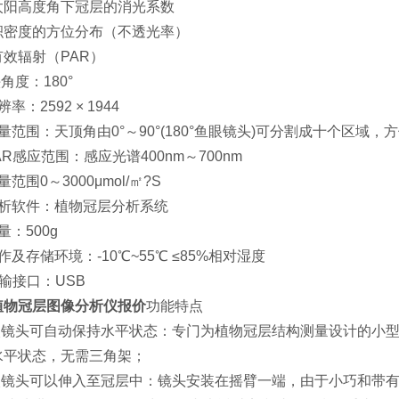
太阳高度角下冠层的消光系数
积密度的方位分布（不透光率）
效辐射（PAR）
头角度：180°
率：2592 × 1944
量范围：天顶角由0°～90°(180°鱼眼镜头)可分割成十个区域，
AR感应范围：感应光谱400nm～700nm
量范围0～3000μmol/㎡?S
分析软件：植物冠层分析系统
量：500g
作及存储环境：-10℃~55℃ ≤85%相对湿度
 传输接口：USB
植物冠层图像分析仪报价
功能特点
鱼眼镜头可自动保持水平状态：专门为植物冠层结构测量设计的小
水平状态，无需三角架；
鱼眼镜头可以伸入至冠层中：镜头安装在摇臂一端，由于小巧和带