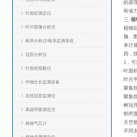
的原
和省
叶面积测定仪
三.
植
叶片图像分析仪
植物
脑、
根系分析仪/根系监测系统
本计
四．
冠层分析仪
1．
叶面积指数仪
叶面积
叶片平
作物生长监测设备
聚集指
在线冠层监测仪
聚集指
树冠开
果蔬呼吸测定仪
郁闭度
天空
植物气孔计
不同