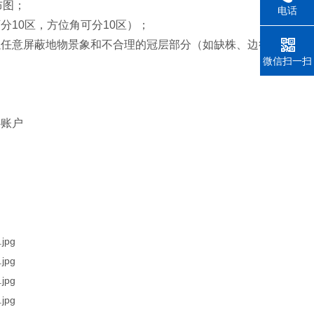
布图；
电话
分10区，方位角可分10区）；
以任意屏蔽地物景象和不合理的冠层部分（如缺株、边行问题
微信扫一扫
心账户