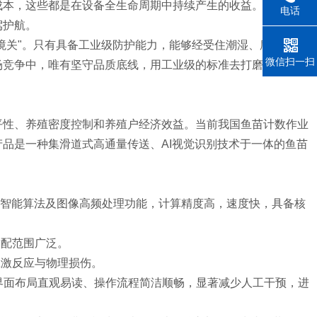
成本，这些都是在设备全生命周期中持续产生的收益。工业级防
电话
驾护航。
境关"。只有具备工业级防护能力，能够经受住潮湿、腐蚀考验
微信扫一扫
场竞争中，唯有坚守品质底线，用工业级的标准去打磨每一个细
平性、养殖密度控制和养殖户经济效益。当前我国鱼苗计数作业
品是一种集滑道式高通量传送、AI视觉识别技术于一体的鱼苗
AI智能算法及图像高频处理功能，计算精度高，速度快，具备核
适配范围广泛。
应激反应与物理损伤。
;界面布局直观易读、操作流程简洁顺畅，显著减少人工干预，进