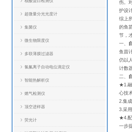
核酸蛋白检测仪
伤。
护设
超微量分光光度计
综上
的鱼
集菌仪
节，
微生物限度仪
一、
鱼苗
多联薄膜过滤器
仍以
氯氟离子自动电位滴定仪
计数
二、
智能热解析仪
★1
心技
燃气检测仪
2.
顶空进样器
3.
★4
荧光计
一步