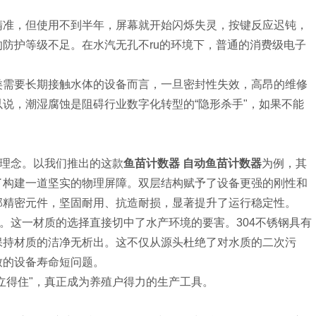
精准，但使用不到半年，屏幕就开始闪烁失灵，按键反应迟钝，
防护等级不足。在水汽无孔不ru的环境下，普通的消费级电子
类需要长期接触水体的设备而言，一旦密封性失效，高昂的维修
说，潮湿腐蚀是阻碍行业数字化转型的“隐形杀手"，如果不能
心理念。以我们推出的这款
鱼苗计数器 自动鱼苗计数器
为例，其
了构建一道坚实的物理屏障。双层结构赋予了设备更强的刚性和
部精密元件，坚固耐用、抗造耐损，显著提升了运行稳定性。
。这一材质的选择直接切中了水产环境的要害。304不锈钢具有
保持材质的洁净无析出。这不仅从源头杜绝了对水质的二次污
致的设备寿命短问题。
立得住"，真正成为养殖户得力的生产工具。