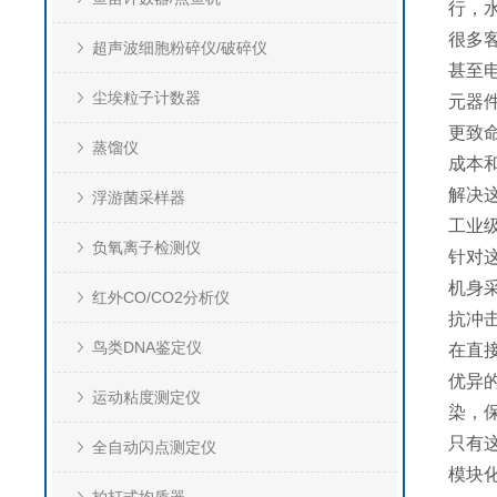
行，
很多
超声波细胞粉碎仪/破碎仪
甚至
尘埃粒子计数器
元器
更致
蒸馏仪
成本
解决
浮游菌采样器
工业
负氧离子检测仪
针对
机身
红外CO/CO2分析仪
抗冲
鸟类DNA鉴定仪
在直
优异
运动粘度测定仪
染，
只有
全自动闪点测定仪
模块