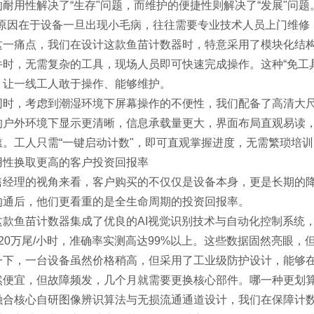
的耐用性解决了“生存"问题，而维护的便捷性则解决了“发展"问
，原因在于设备一旦出现小毛病，往往需要专业技术人员上门维修
这一痛点，我们在设计这款鱼苗计数器时，特意采用了模块化结
件时，无需复杂的工具，现场人员即可快速完成操作。这种“免工
，让一线工人敢于操作、能够维护。
同时，考虑到潮湿环境下屏幕操作的不便性，我们配备了高清大尺
的户外环境下显示更清晰，信息承载量更大，界面布局直观易读
槛。工人只需“一键启动计数"，即可直观掌握进度，无需繁琐培
用性换取更高的客户投资回报率
售经理的视角来看，客户购买的不仅仅是设备本身，更是长期的
沟通后，他们更看重的是全生命周期的投资回报率。
这款鱼苗计数器集成了优良的AI视觉识别技术与自动化控制系统，能
≥20万尾/小时，准确率实测高达99%以上。这些数据固然亮眼，
一下，一台设备虽然价格稍高，但采用了工业级防护设计，能够
然便宜，但故障频发，几个月就需要更换核心部件。哪一种更划
融合核心自研图像辨识算法与无损流通通道设计，我们在保障计