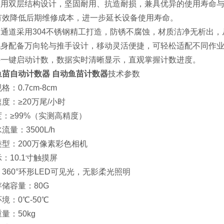
.采用双层结构设计，坚固耐用、抗造耐损，兼具优异的使用寿命
有效降低后期维修成本，进一步延长设备使用寿命。
检测通道采用304不锈钢精工打造，防锈不腐蚀，材质洁净无析出
.机身配备万向轮与推手设计，移动灵活便捷，可轻松适配不同作
支持一键启动计数，数据实时清晰显示，直观掌握计数进度。
鱼苗
自动
计数器
自动
鱼苗计数器
技术参数
格：0.7cm-8cm
度：≥20万尾/小时
：≥99%（实测高精度）
流量：3500L/h
型：200万像素彩色相机
：10.1寸触摸屏
360°环形LED可见光，无影柔光照明
储容量：80G
境：0℃-50℃
量：50kg