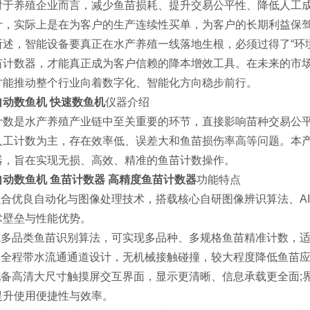
对于养殖企业而言，减少鱼苗损耗、提升交易公平性、降低人工
计，实际上是在为客户的生产连续性买单，为客户的长期利益保
所述，智能设备要真正在水产养殖一线落地生根，必须过得了“环
苗计数器，才能真正成为客户信赖的降本增效工具。在未来的市
才能推动整个行业向着数字化、智能化方向稳步前行。
自动数鱼机
快速数鱼机
仪器介绍
计数是水产养殖产业链中至关重要的环节，直接影响苗种交易公
人工计数为主，存在效率低、误差大和鱼苗损伤率高等问题。本产
器，旨在实现无损、高效、精准的鱼苗计数操作。
自动数鱼机
鱼苗计数器
高精度鱼苗计数器
功能特点
.融合优良自动化与图像处理技术，搭载核心自研图像辨识算法、
术壁垒与性能优势。
集成多品类鱼苗识别算法，可实现多品种、多规格鱼苗精准计数，
采用全程带水流通通道设计，无机械接触碰撞，较大程度降低鱼苗
.配备高清大尺寸触摸屏交互界面，显示更清晰、信息承载更全面
提升使用便捷性与效率。