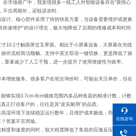
题。在市场推广中，我发现很多一线工人对智能设备存在“畏惧心
，不仅周期长，还耽误农时。
构设计。核心部件采用了快拆快装方案，当设备需要维护或更换
具快速维护"的设计理念，极大地降低了后期的维修成本和时间
寸10.1寸触摸屏交互界面。相比于小屏幕设备，大屏幕在光线
，操作流程简洁顺畅。支持中英文双语一键切换，更是降低了操
训，显著减少了人工干预，进一步提升了使用便捷性与效率。
降本增效服务。很多客户在初次询价时，可能会关注单价，但在
够实现0.7cm-8cm规格范围内多品种鱼苗的精准计数，计数
但真正打动客户的，往往是其“皮实耐用"的品质。
在高湿环境下连续稳定运行数年，且维护成本极低；而另一台设
在线咨询
算？答案不言而喻。
数精度和速度的同时，较大程度降低了鱼苗的应激反应与物理损