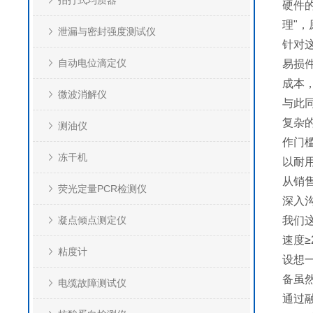
拍打式均质器
硬件
理"
泄漏与密封强度测试仪
针对
自动电位滴定仪
易损
成本
微波消解仪
与此
复杂
测油仪
作门
冻干机
以耐
从销
荧光定量PCR检测仪
深入
凝点倾点测定仪
我们
速度
粘度计
设想
备虽
电缆故障测试仪
通过