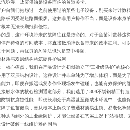
水汽弥漫、盐雾侵蚀是设备面临的首道关卡。
客户向我们抱怨过，之前使用过的某些电子设备，刚买来时计数
电路板因受潮短路而报废。这并非用户操作不当，而是设备本身的
件根本无法长期抵御侵蚀。
命的是，这种环境带来的故障往往是致命的。对于鱼苗计数器这
和停产待修的时间成本，将直接抵消掉设备带来的效率红利。可以
这个问题，再优良的AI算法也只是空中楼阁。
级材质与双层结构构筑硬件护城河
这一核心痛点，我们在产品设计之初就确立了“工业级防护"的核
采用了双层结构设计。这种设计并非单纯为了增加体积，而是为
击能力，即便在搬运或复杂作业现场发生磕碰，也能有效保护内
接接触水体的核心检测通道部分，我们选用了304不锈钢精工打造
的防锈抗腐蚀性能，即便长期处于高湿甚至微咸水环境中，也能
保障了鱼苗健康，更从根本上解决了普通材质易生锈、易老化导
这种从内到外的工业级防护，才能让设备在恶劣工况下“站得稳、
化设计破解一线维护难的困局