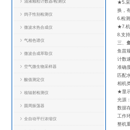
油液颗粒计数器/检测仪
★5
换，
鸽子性别检测仪
6.
★7
微波水热合成仪
8.
气相色谱仪
三、
鱼苗规
微波合成萃取仪
计数速
空气微生物采样器
准确度
匹配水
酸值测定仪
相机类
★显示
核辐射检测仪
光源：
圆周振荡器
数据存
工作环
全自动平行浓缩仪
整机重