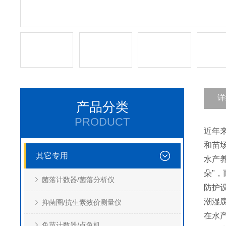
详
产品分类
PRODUCT
近年
和苗
其它专用
水产
朵"
菌落计数器/菌落分析仪
防护
潮湿
抑菌圈/抗生素效价测量仪
在水
鱼苗计数器/点鱼机