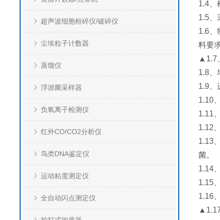
1.
1.
超声波细胞粉碎仪/破碎仪
1.6
尘埃粒子计数器
料要
▲1
蒸馏仪
1.8
1.9
浮游菌采样器
1.1
负氧离子检测仪
1.
1.1
红外CO/CO2分析仪
1.
鸟类DNA鉴定仪
菌。
1.1
运动粘度测定仪
1.1
1.1
全自动闪点测定仪
▲1