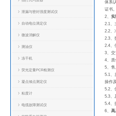
拍打式均质器
体系认
证书
泄漏与密封强度测试仪
2、
实
自动电位滴定仪
2.1
2.2
微波消解仪
2.3
2.4
测油仪
3、
冻干机
4、
5、
荧光定量PCR检测仪
5.
凝点倾点测定仪
操作
5.
粘度计
5.
5.
电缆故障测试仪
6、
高