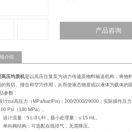
产品咨询
细介绍
型高压均质机
是以高压往复泵为动力传递及物料输送机构，将物
烈的剪切、撞击和空穴作用，从而使液态物质或以液体为载体的
产品参数：
、设计zui高压力（MPa/bar/Pis)：200/2000/29000；实际操
100 Psi（180 MPa）。
2、设计流量：5 L-8 L/H，最小处理量：≤ 15 mL。
.3、单向阀结构：可选配在线排气，无需降压。