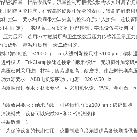
4、样品残留量：样品零残留。流量控制可根据实验需求实时调节流
5、采用固体陶瓷柱塞，有较高的硬度和光滑的表面，较高的耐磨和
、物料控温：要求均质阀带控温夹套与控温介质出入接头、连接管路，
求不同而定）；实现高压均质部件恒温控制，实现设备与物料同
.7、压力显示：选用≥7寸触摸屏和卫生级数显压力传感器显示压
、均质级数：控温均质阀 一级二级可选。
、进料物料粘度：≤2000 cp，zui大进料颗粒尺寸 ≤100 μm，物料温
0、进料模式：Tri-Clamp快速连接带自吸料设计，无须额外加
11、高压密封采用进口材料，疲劳强度高，耐磨损。使密封长期高
2、动力源要求：ABB电机泵驱动，电源：220 V/50 Hz
13、均质阀设计要求：材质要求：可采用氧化锆、钨钢、金刚石
4、均质效果要求：纳米均质：可将物料均质≤100 nm；破碎细胞：
5、清洗模式：设备可以完成SIP和CIP清洗操作。
6、柱塞数量：1
.17、为保障设备的长期使用，仪器制造商必须提供具备长期提供售