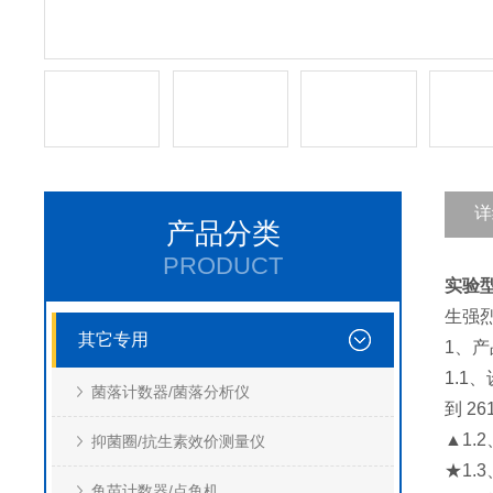
详
产品分类
PRODUCT
实验
生强
其它专用
1、
1.1
菌落计数器/菌落分析仪
到 26
▲1.
抑菌圈/抗生素效价测量仪
★1
鱼苗计数器/点鱼机