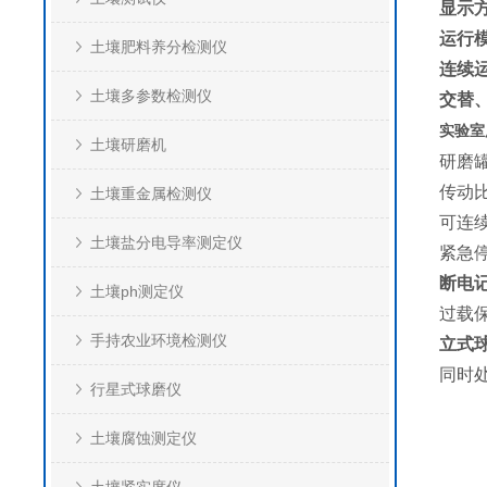
显示
运行
土壤肥料养分检测仪
连续运
土壤多参数检测仪
交替、
实验室
土壤研磨机
研磨罐转
传动
土壤重金属检测仪
可连续
土壤盐分电导率测定仪
紧急
断电
土壤ph测定仪
过载
手持农业环境检测仪
立式
同时
行星式球磨仪
土壤腐蚀测定仪