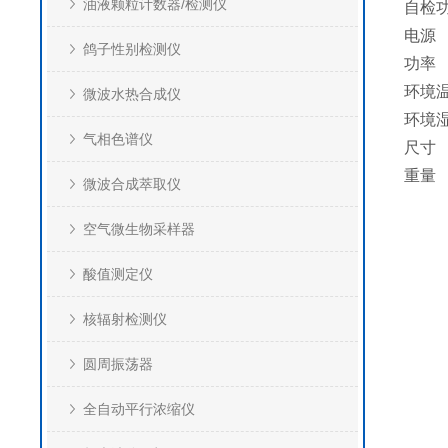
油液颗粒计数器/检测仪
自检
电源 
鸽子性别检测仪
功率
环境
微波水热合成仪
环境
气相色谱仪
尺寸 
重量
微波合成萃取仪
空气微生物采样器
酸值测定仪
核辐射检测仪
圆周振荡器
全自动平行浓缩仪