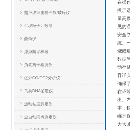
在操
摸屏
超声波细胞粉碎仪/破碎仪
量高
尘埃粒子计数器
见的
安全
蒸馏仪
统。
烧或
浮游菌采样器
数据
负氧离子检测仪
动存
容详
红外CO/CO2分析仪
确保
鸟类DNA鉴定仪
在环
出。
运动粘度测定仪
本，
维护
全自动闪点测定仪
大大