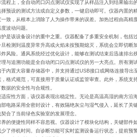
作流程上，全自动闭口闪点测试仪实现了从样品注入到结果输出
选择预设的测试方法或自定义参数，一键启动即可。仪器内置的
度一致，从根本上消除了人为操作带来的误差。加热过程由高精
温度波动问题。
防护是该设备设计的重中之重。仪器配备了多重安全机制，包括
一旦检测到温度异常升高或火焰未按预期熄灭，系统会立即切断
爆炸风险。通风系统经过优化设计，能够在测试结束后迅速排出
管理与追溯功能是全自动闭口闪点测试仪的另一大亮点。所有测
储于内置大容量存储器中，并支持通过USB接口或网络连接导出
实，格式规范，可直接用于质量认证或监管审查。此外，系统支
了数据的安全性与合规性。
境适应性方面，该仪器表现出稳定性。无论是高温高湿的南方沿
内部电路采用全密封设计，有效隔绝灰尘与湿气侵入，延长了关
也契合了当前绿色实验室的发展理念。
保养的便捷性同样不容忽视。仪器设计了模块化结构，关键部件
减少了停机时间。自诊断功能可实时监测设备运行状态，提前预