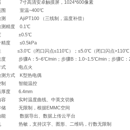
器 7寸高清安卓触摸屏，1024*600像素
范围 室温~400℃
测 AjiPT100 （三线制，温度补偿）
测精度 0.1℃
度 ±0.5℃
精度 ≤0.5kPa
 ≤3.0℃（闭口闪点≤110℃）；≤5.0℃（闭口闪点>110
度 步骤A：5~6℃/min；步骤B：1.0~1.5℃/min；步骤C：2.5
方式 电点火
检测方式 K型热电偶
控制 智能温控
厚度 6.4mm
内容 实时温度曲线、中英文切换
存储 无限制，根据EMMC空间
功能 数据导出、数据上传云平台
机 热敏，支持汉字、图形、二维码，行数无限制