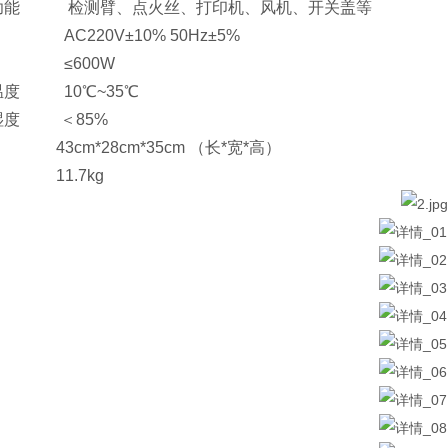
功能 检测臂、点火丝、打印机、风机、开关盖等
AC220V±10% 50Hz±5%
 ≤600W
温度 10℃~35℃
湿度 ＜85%
43cm*28cm*35cm （长*宽*高）
 11.7kg