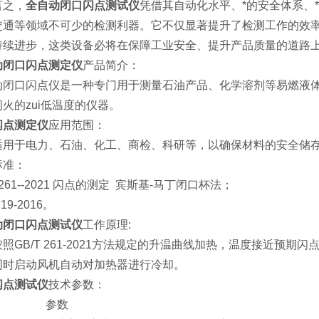
言之，
全自动闭口闪点测试仪
凭借其自动化水平、*的安全体系、
交通等领域不可少的检测利器。它不仅显著提升了检测工作的效
持续进步，这类设备必将在保障工业安全、提升产品质量的道路
动闭口闪点测定仪
产品简介：
动闭口闪点仪是一种专门用于测量石油产品、化学溶剂等易燃液
火的zui低温度的仪器。
闪点测定仪
应用范围：
适用于电力、石油、化工、商检、科研等，以确保材料的安全储
标准：
T 261--2021 闪点的测定 宾斯基-马丁闭口杯法；
719-2016。
动闭口闪点测试仪
工作原理:
照GB/T 261-2021方法规定的升温曲线加热，温度接近预
同时启动风机自动对加热器进行冷却。
闪点测试仪
技术参数：
目 参数