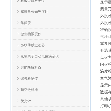
核酸蛋白检测仪
显示
测量
超微量分光光度计
温度检
温度检
集菌仪
准确
微生物限度仪
气压计
重复性
多联薄膜过滤器
升温速
氯氟离子自动电位滴定仪
点火
闪火
智能热解析仪
温度
空气浴
燃气检测仪
显示
顶空进样器
数据
其他
荧光计
打印