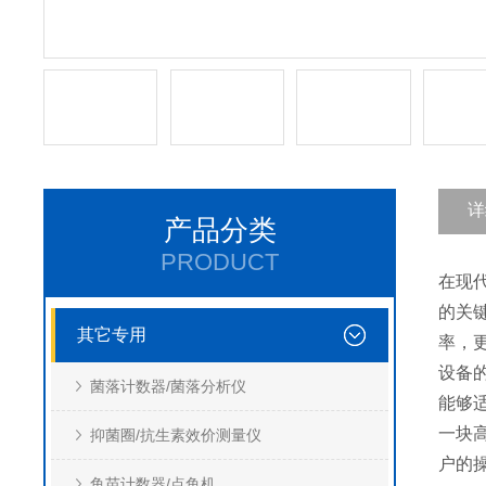
详
产品分类
PRODUCT
在现
的关
其它专用
率，
设备
菌落计数器/菌落分析仪
能够
一块
抑菌圈/抗生素效价测量仪
户的
鱼苗计数器/点鱼机