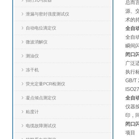
拍打式均质器
总而
源、
泄漏与密封强度测试仪
术的
自动电位滴定仪
全自
全自
微波消解仪
瞬间闪
闭口
测油仪
广泛
冻干机
执行
GB/
荧光定量PCR检测仪
ISO2
凝点倾点测定仪
全自
仪器按
粘度计
印，
闭口
电缆故障测试仪
项