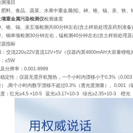
检测项目
、肥料、食品、蔬菜、水果中重金属(铅、砷、铬、镉、汞、铁、
土壤重金属污染检测仪
检测速度
砷、铬、镉、汞五项检测共60分钟左右(含土样前处理及药剂准备)
锌、铜单项检测30分钟左右，锰检测40分钟左右(含土样前处理及
仪器指标
电源：交流220±22V直流12V+5V（仪器内置4800mAH大容量锂电
率：≤5W
及分辨率：0.001-9999
稳定性：仪器无需开机预热，一个小时内漂移小于0.3%（0.0
） ,两个小时内数字漂移不超过0.3%（透光度测量）、0.001
度：红光≥4.5 ×10-5 蓝光≥3.17×10-3 绿光≥2.35×10-3 橙光