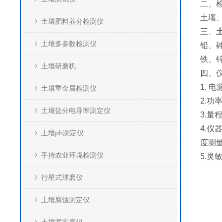
二、
土壤
土壤肥料养分检测仪
三、
土壤多参数检测仪
铅、
铁、
土壤研磨机
四、
1. 
土壤重金属检测仪
2.功
土壤盐分电导率测定仪
3.量程
4.
仪器
土壤ph测定仪
度测量
手持农业环境检测仪
5.
灵敏
行星式球磨仪
土壤腐蚀测定仪