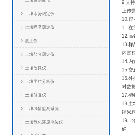
土壤紧实度仪
9.
上传
土壤水势测定仪
10
土壤呼吸测定仪
11
12
测土仪
13
内置
土壤盐分测定仪
14
土壤改良仪
15
16
土壤团粒分析仪
对数
土壤修复仪
17
18.
土
土壤墒情监测系统
结果
19
土壤氧化还原电位仪
确。