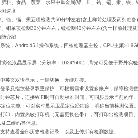
、肥料、食品、蔬菜、水果中重金属(铅、砷、铬、镉、汞、铁、
检测速度
砷、铬、镉、汞五项检测共60分钟左右(含土样前处理及药剂准备)
锌、铜单项检测30分钟左右，锰检测40分钟左右(含土样前处理及
功能介绍
作系统：Android5.1操作系统，四核处理器主控，CPU主频≥
.0寸彩色液晶显示屏（分辨率：1024*600）,背光可见便于野外实验操
内置中英文双语显示，一键切换，无缝对接。
密码登录及指纹登录双重保护，可根据需求设置多账户，保障检测
内置时钟芯片，连接WIFI时可自动校准时间，可同步显示当前的
GPS定位功能：可以实时显示卫星定位经纬度，明确当前检测位置
数据打印：内置热敏打印机（无需更换色带），可打印出检测项目
以及二维码等信息。
仪器支持查看全部历史检测记录，以及上传所有检测数据。