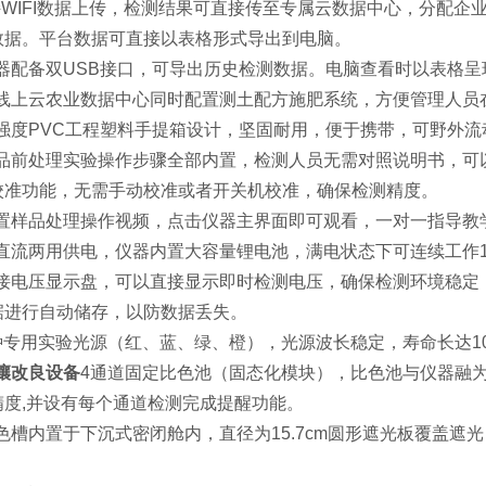
支持WIFI数据上传，检测结果可直接传至专属云数据中心，分配
数据。平台数据可直接以表格形式导出到电脑。
.仪器配备双USB接口，可导出历史检测数据。电脑查看时以表格呈
.在线上云农业数据中心同时配置测土配方施肥系统，方便管理人
.高强度PVC工程塑料手提箱设计，坚固耐用，便于携带，可野外
.样品前处理实验操作步骤全部内置，检测人员无需对照说明书，
校准功能，无需手动校准或者开关机校准，确保检测精度。
.内置样品处理操作视频，点击仪器主界面即可观看，一对一指导教
.交直流两用供电，仪器内置大容量锂电池，满电状态下可连续工作
.外接电压显示盘，可以直接显示即时检测电压，确保检测环境稳
据进行自动储存，以防数据丢失。
.4种专用实验光源（红、蓝、绿、橙），光源波长稳定，寿命长达
壤改良设备
4通道固定比色池（固态化模块），比色池与仪器融
精度,并设有每个通道检测完成提醒功能。
.比色槽内置于下沉式密闭舱内，直径为15.7cm圆形遮光板覆盖